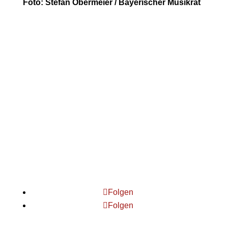
Foto: Stefan Obermeier / Bayerischer Musikrat
Fränkischer Sängerbund
Bahnhofstr. 30
96450 Coburg
Folgen
Folgen