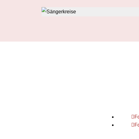
Fränk
Sänge
Bahnhof
96450 
F
F