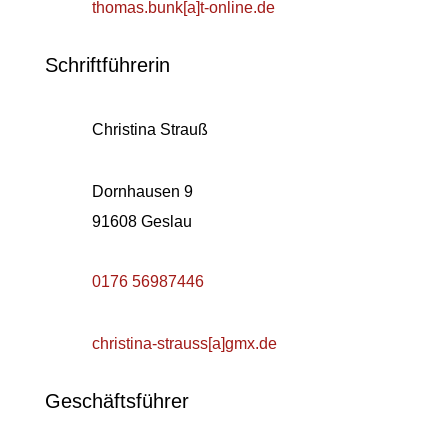
thomas.bunk[a]t-online.de
Schriftführerin
Christina Strauß
Dornhausen 9
91608 Geslau
0176 56987446
christina-strauss[a]gmx.de
Geschäftsführer