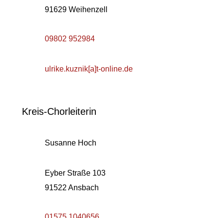
91629 Weihenzell
09802 952984
ulrike.kuznik[a]t-online.de
Kreis-Chorleiterin
Susanne Hoch
Eyber Straße 103
91522 Ansbach
01575 1040656