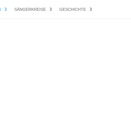
N
SÄNGERKREISE
GESCHICHTE
lehre und Gehörbildung