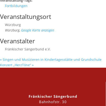
Veranstaltung-Tags:
Fortbildungen
Veranstaltungsort
Würzburg
Würzburg
,
Google Karte anzeigen
Veranstalter
Fränkischer Sängerbund e.V.
«
Singen und Musizieren in Kindertagesstätte und Grundschule
Konzert „HerzTöne“
»
Fränkischer Sängerbund
Bahnhofstr. 30