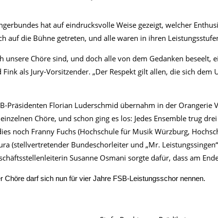
ngerbundes hat auf eindrucksvolle Weise gezeigt, welcher Enthu
 auf die Bühne getreten, und alle waren in ihren Leistungsstufen
ich unsere Chöre sind, und doch alle von dem Gedanken beseelt,
Fink als Jury-Vorsitzender. „Der Respekt gilt allen, die sich dem U
-Präsidenten Florian Luderschmid übernahm in der Orangerie V
einzelnen Chöre, und schon ging es los: Jedes Ensemble trug drei
n dies noch Franny Fuchs (Hochschule für Musik Würzburg, Hochs
 (stellvertretender Bundeschorleiter und „Mr. Leistungssingen“
äftsstellenleiterin Susanne Osmani sorgte dafür, dass am Ende al
 Chöre darf sich nun für vier Jahre FSB-Leistungsschor nennen.