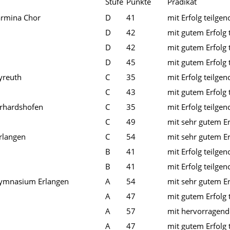
Stufe
Punkte
Prädikat
armina Chor
D
41
mit Erfolg teilg
D
42
mit gutem Erfolg
D
42
mit gutem Erfolg
D
45
mit gutem Erfolg
yreuth
C
35
mit Erfolg teilg
C
43
mit gutem Erfolg
rhardshofen
C
35
mit Erfolg teilg
C
49
mit sehr gutem E
rlangen
C
54
mit sehr gutem E
B
41
mit Erfolg teilg
B
41
mit Erfolg teilg
 Gymnasium Erlangen
A
54
mit sehr gutem E
A
47
mit gutem Erfolg
A
57
mit hervorragend
A
47
mit gutem Erfolg