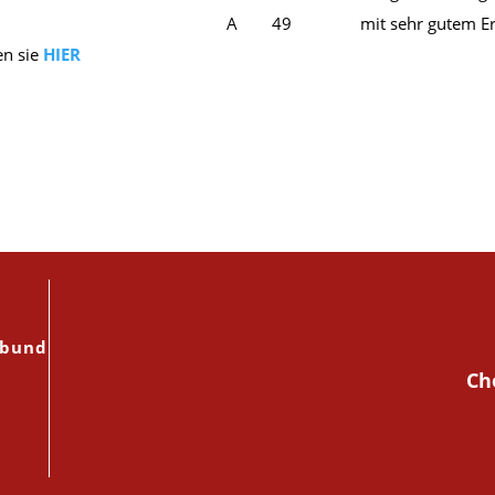
A
49
mit sehr gutem E
en sie
HIER
rbund
Ch