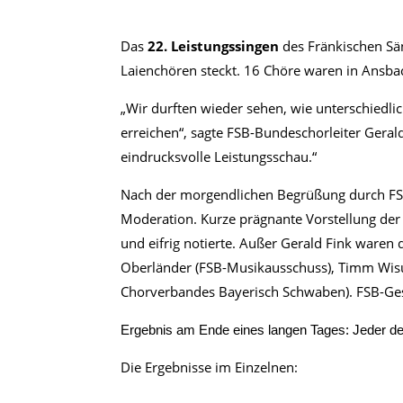
Das
22. Leistungssingen
des Fränkischen Sä
Laienchören steckt. 16 Chöre waren in Ansbach
„Wir durften wieder sehen, wie unterschiedl
erreichen“, sagte FSB-Bundeschorleiter Gerald 
eindrucksvolle Leistungsschau.“
Nach der morgendlichen Begrüßung durch FSB
Moderation. Kurze prägnante Vorstellung der 
und eifrig notierte. Außer Gerald Fink ware
Oberländer (FSB-Musikausschuss), Timm Wisura
Chorverbandes Bayerisch Schwaben). FSB-Gesch
Ergebnis am Ende eines langen Tages: Jeder der
Die Ergebnisse im Einzelnen: